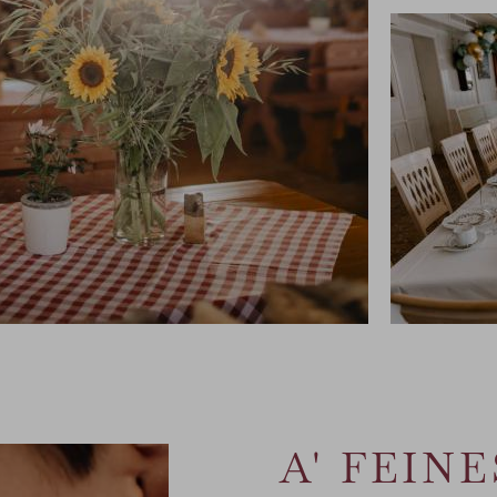
KONDITO
URANT
FEIERN
A' FEIN