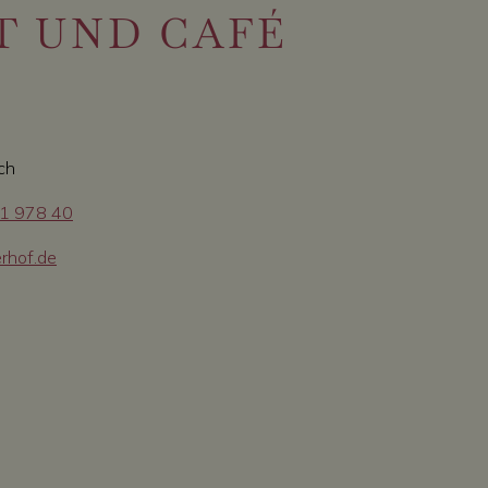
T UND CAFÉ
sch
41 978 40
rhof.de