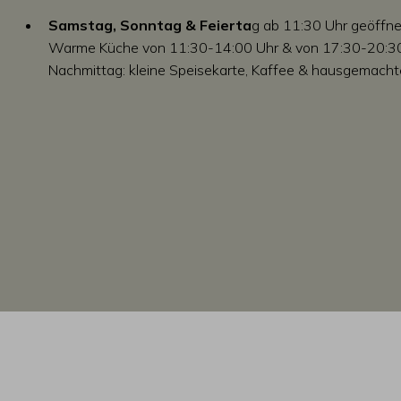
Samstag, Sonntag & Feierta
g ab 11:30 Uhr geöffne
Warme Küche von 11:30-14:00 Uhr & von 17:30-20:3
Nachmittag: kleine Speisekarte, Kaffee & hausgemach