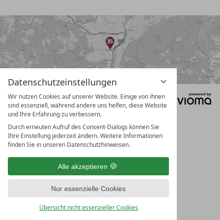
e
h
n
b
e
g
r
i
Datenschutzeinstellungen
f
Wir nutzen Cookies auf unserer Website. Einige von ihnen
Datenschutz
Impressum
f
sind essenziell, während andere uns helfen, diese Website
Datenschutzeinstellungen
AGB
und Ihre Erfahrung zu verbessern.
e
Durch erneuten Aufruf des Consent-Dialogs können Sie
i
Ihre Einstellung jederzeit ändern. Weitere Informationen
n
finden Sie in unseren Datenschutzhinweisen.
g
Alle akzeptieren
e
b
Nur essenzielle Cookies
e
Übersicht nicht essenzieller Cookies
n