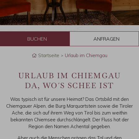
B
u
Startseite
Urlaub im Chiemgau
c
URLAUB IM CHIEMGAU
h
DA, WO´S SCHEE IST
e
Was typisch ist für unsere Heimat? Das Ortsbild mit den
Chiemgauer Alpen, die Burg Marquartstein sowie die Tiroler
n
Ache, die sich auf ihrem Weg von Tirol bis zum weithin
bekannten Chiemsee durchschlängelt. Der Fluss hat der
Region den Namen Achental gegeben.
Aber auch die Menschen prägen das Tal und den