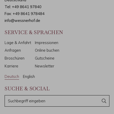
Tel:
+49 8641 97840
Fax: +49 8641 978484
info@wessnerhof.de
SERVICE & SPRACHEN
Lage & Anfahrt
Impressionen
Anfragen
Online buchen
Broschüren
Gutscheine
Karriere
Newsletter
Deutsch
English
SUCHE & SOCIAL
S
S
u
u
c
c
h