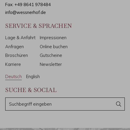
Fax: +49 8641 978484
info@wessnerhof.de
SERVICE & SPRACHEN
Lage & Anfahrt
Impressionen
Anfragen
Online buchen
Broschüren
Gutscheine
Karriere
Newsletter
Deutsch
English
SUCHE & SOCIAL
S
S
u
u
c
c
h
e
h
n