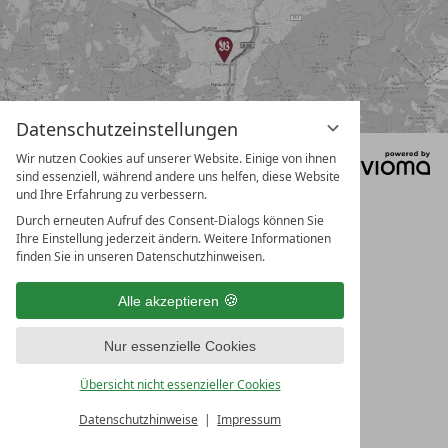
b
e
g
r
i
Datenschutzeinstellungen
f
Wir nutzen Cookies auf unserer Website. Einige von ihnen
Datenschutz
Impressum
f
sind essenziell, während andere uns helfen, diese Website
Datenschutzeinstellungen
AGB
und Ihre Erfahrung zu verbessern.
e
Durch erneuten Aufruf des Consent-Dialogs können Sie
i
Ihre Einstellung jederzeit ändern. Weitere Informationen
n
finden Sie in unseren Datenschutzhinweisen.
g
Alle akzeptieren
e
b
Nur essenzielle Cookies
e
Übersicht nicht essenzieller Cookies
n
Datenschutzhinweise
Impressum