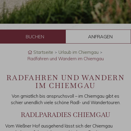
B
u
Startseite
Urlaub im Chiemgau
Radfahren und Wandern im Chiemgau
c
h
RADFAHREN UND WANDERN
IM CHIEMGAU
e
Von gmiatlich bis anspruchsvoll – im Chiemgau gibt es
n
schier unendlich viele schöne Radl- und Wandertouren.
RADLPARADIES CHIEMGAU
Vom Weßner Hof ausgehend lässt sich der Chiemgau