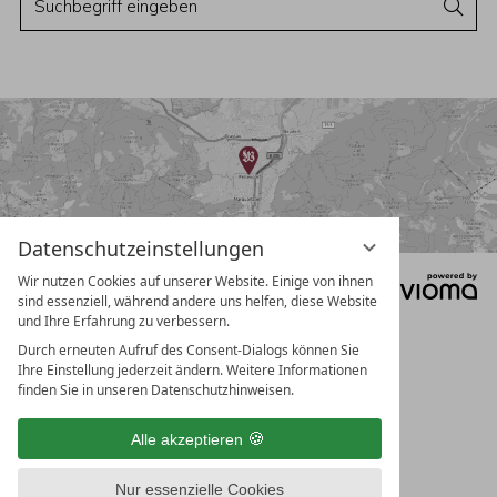
S
u
u
c
c
h
e
h
n
b
e
g
r
i
Datenschutzeinstellungen
f
Wir nutzen Cookies auf unserer Website. Einige von ihnen
Datenschutz
Impressum
f
sind essenziell, während andere uns helfen, diese Website
Datenschutzeinstellungen
AGB
und Ihre Erfahrung zu verbessern.
e
Durch erneuten Aufruf des Consent-Dialogs können Sie
i
Ihre Einstellung jederzeit ändern. Weitere Informationen
n
finden Sie in unseren Datenschutzhinweisen.
g
Alle akzeptieren
e
b
Nur essenzielle Cookies