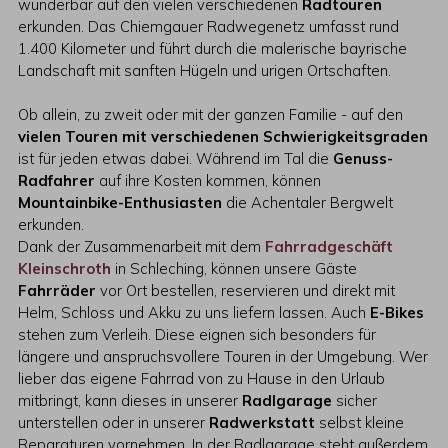
wunderbar auf den vielen verschiedenen
Radtouren
erkunden. Das Chiemgauer Radwegenetz umfasst rund
1.400 Kilometer und führt durch die malerische bayrische
Landschaft mit sanften Hügeln und urigen Ortschaften.
Ob allein, zu zweit oder mit der ganzen Familie - auf den
vielen Touren mit verschiedenen Schwierigkeitsgraden
ist für jeden etwas dabei. Während im Tal die
Genuss-
Radfahrer
auf ihre Kosten kommen, können
Mountainbike-Enthusiasten
die Achentaler Bergwelt
erkunden.
Dank der Zusammenarbeit mit dem
Fahrradgeschäft
Kleinschroth
in Schleching, können unsere Gäste
Fahrräder
vor Ort bestellen, reservieren und direkt mit
Helm, Schloss und Akku zu uns liefern lassen. Auch
E-Bikes
stehen zum Verleih. Diese eignen sich besonders für
längere und anspruchsvollere Touren in der Umgebung. Wer
lieber das eigene Fahrrad von zu Hause in den Urlaub
mitbringt, kann dieses in unserer
Radlgarage
sicher
unterstellen oder in unserer
Radwerkstatt
selbst kleine
Reparaturen vornehmen. In der Radlgarage steht außerdem